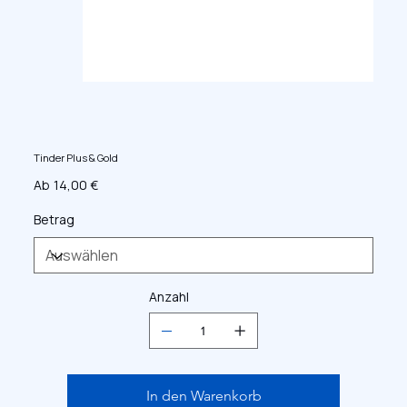
Tinder Plus & Gold
Preis
Ab
14,00 €
Betrag
Anzahl
In den Warenkorb