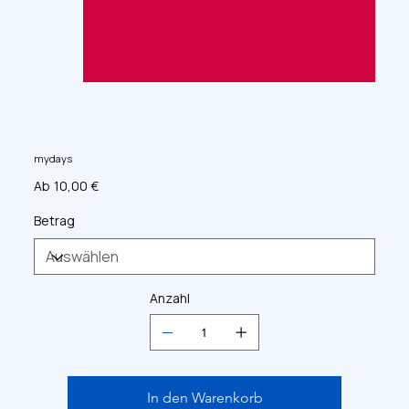
mydays
Preis
Ab
10,00 €
Betrag
Anzahl
In den Warenkorb